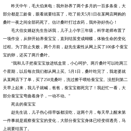
昨天中午，毛大伯来电：我外孙养了两个多月的一百多条蚕，大
部分都是三龄蚕，眼看就要结茧了，吃了前天5月1日在某网店网购的
桑叶一夜之间全部药死了。估计桑叶打过农药，我外孙好伤心！
毛大伯女婿赵先生告诉我，儿子上小学三年级，科学老师布置了
一项作业，从卵开始养蚕宝宝，直到结茧变成蝴蝶，体验生命的变化
过程。为了防止失败，两个月前，赵先生索性从网上买了100多个蚕宝
宝的卵，还买了两斤桑叶。
“我和儿子把蚕宝宝放进纸盒里，小心呵护。两斤桑叶可以吃两三
个星期，以后每次我们都从网上买。5月1日，桑叶吃完了，我老婆就
从某网店下了单，买了250克桑叶，洗过擦干喂给蚕宝宝。没想到第二
天早上起来，我儿子就喊，爸爸，蚕宝宝都死完了！我赶忙一看，大
部分蚕宝宝弯曲着身子，一动不动。”
死去的蚕宝宝
赵先生说，儿子伤心得早饭都没吃，这两个月，每天早上醒来第
一件事就是观察蚕宝宝的变化，大部分蚕宝宝身体已经变得透亮，马
上就要结茧了。