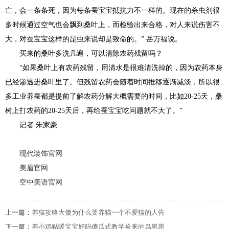
亡，会一条条死，因为每条蚕宝宝抵抗力不一样的。现在的杀虫剂很
多时候通过空气也会飘到桑叶上，而检验出来合格，对人来说伤害不
大，对蚕宝宝这样的昆虫来说却是致命的。” 岳万福说。
买来的桑叶多洗几遍，可以清除农药残留吗？
“如果桑叶上有农药残留，用清水是很难清洗掉的，因为农药本身
已经渗透进桑叶里了。但残留农药会随着时间推移逐渐减淡，所以很
多工业养蚕都是提前了解农药分解大概需要的时间，比如20-25天，桑
树上打农药的20-25天后，再给蚕宝宝吃问题就不大了。”
记者 朱家豪
现代装饰官网
美眉官网
空中美语官网
上一篇：
养猫攻略大傻为什么要养猫一个不爱猫的人告
下一篇：
养小鸡贴暖宝宝好吗傻瓜式教学捡来的鸟崽崽