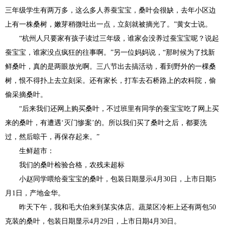
三年级学生有两万多，这么多人养蚕宝宝，桑叶会很缺，去年小区边
上有一株桑树，嫩芽稍微吐出一点，立刻就被摘光了。”黄女士说。
“杭州人只要家有孩子读过三年级，谁家会没养过蚕宝宝呢？说起
蚕宝宝，谁家没点疯狂的往事啊。”另一位妈妈说，“那时候为了找新
鲜桑叶，真的是两眼放光啊。三八节出去搞活动，看到野外的一棵桑
树，恨不得扑上去立刻采。还有家长，打车去石桥路上的农科院，偷
偷采摘桑叶。
“后来我们还网上购买桑叶，不过班里有同学的蚕宝宝吃了网上买
来的桑叶，有遭遇‘灭门惨案’的。所以我们买了桑叶之后，都要洗
过，然后晾干，再保存起来。”
生鲜超市：
我们的桑叶检验合格，农残未超标
小赵同学喂给蚕宝宝的桑叶，包装日期显示4月30日，上市日期5
月1日，产地金华。
昨天下午，我和毛大伯来到某实体店。蔬菜区冷柜上还有两包50
克装的桑叶，包装日期显示4月29日，上市日期4月30日。