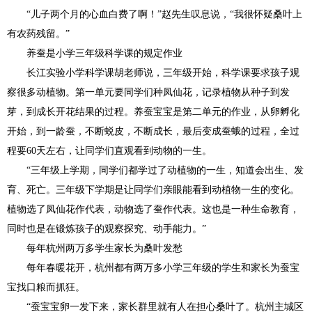
“儿子两个月的心血白费了啊！”赵先生叹息说，“我很怀疑桑叶上
有农药残留。”
养蚕是小学三年级科学课的规定作业
长江实验小学科学课胡老师说，三年级开始，科学课要求孩子观
察很多动植物。第一单元要同学们种凤仙花，记录植物从种子到发
芽，到成长开花结果的过程。养蚕宝宝是第二单元的作业，从卵孵化
开始，到一龄蚕，不断蜕皮，不断成长，最后变成蚕蛾的过程，全过
程要60天左右，让同学们直观看到动物的一生。
“三年级上学期，同学们都学过了动植物的一生，知道会出生、发
育、死亡。三年级下学期是让同学们亲眼能看到动植物一生的变化。
植物选了凤仙花作代表，动物选了蚕作代表。这也是一种生命教育，
同时也是在锻炼孩子的观察探究、动手能力。”
每年杭州两万多学生家长为桑叶发愁
每年春暖花开，杭州都有两万多小学三年级的学生和家长为蚕宝
宝找口粮而抓狂。
“蚕宝宝卵一发下来，家长群里就有人在担心桑叶了。杭州主城区