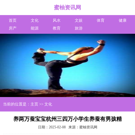
蜜柚资讯网
首页
文化
风水
文娱
体育
健康
房产
能源
教育
旅游
当前的位置是：
主页
>>
文化
养两万蚕宝宝杭州三四万小学生养蚕有男孩精
日期：2025-02-08
来源：蜜柚资讯网