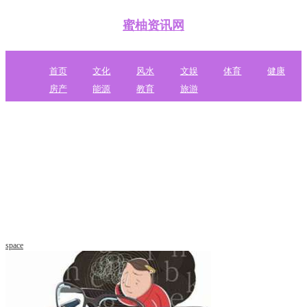
蜜柚资讯网
首页
文化
风水
文娱
体育
健康
房产
能源
教育
旅游
space