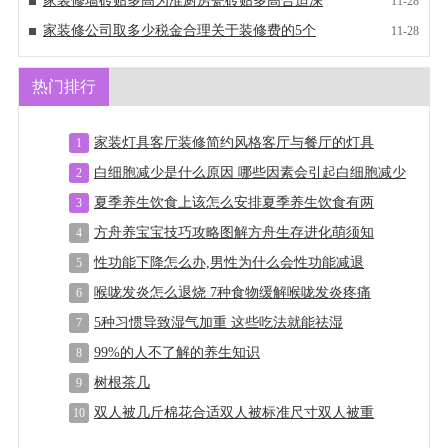
家装修墙砖贴多高为准厨房瓷砖贴多高合适深
11-28
家装修公司取多少税金合理关于装修费的5个
11-28
热门排行
家装灯具客厅装修简约风格客厅与餐厅的灯具
1
白细胞减少是什么原因 哪些因素会引起白细胞减少
2
夏季养生饮食上该怎么安排夏季养生饮食有两
3
方舟养宝宝技巧攻略图解方舟生存进化萌须知
4
性功能下降怎么办,男性为什么会性功能减退
5
喉咙发炎怎么退烧 7种食物缓解喉咙发炎疼痛
6
5种习惯导致湿气加重 这些吃法就能祛湿
7
99%的人不了解的养生知识
8
树根茶几
9
双人被几斤棉花合适双人被标准尺寸双人被重
10