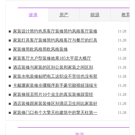
健康
房产
能源
教育
家装设计简约色系客厅装修简约风格客厅装修
11-28
家装灯具客厅装修简约风格客厅与餐厅的灯具
11-28
家装修简欧风格简欧风格装修
11-28
家装客厅大户型装修效果185大平层大横厅
11-28
酒店装修与家装的区别公装和家装之间区别
11-28
家装水电装修贴吧电工这职业不苦但也没有那
11-28
卡戴珊家装修步骤顺序新手豪宅鄙视链顶端卡
11-28
家装修很丑照片10个业主的真实装修踩雷经
11-28
酒店装修跟家装装修区别酒店卫生间比家装好
11-28
家装修门口有个大擎天柱建筑中的擎天柱第一
11-28
旅游