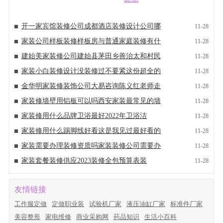
开一家宾馆装修公司成都酒店装修设计公司哪
11-28
家装公司样板装修样板房与普通家庭装修有什
11-28
建始美家装修公司建始县茅田乡善治太和村民
11-28
家装小白装修设计没装修过不要紧这份超全的
11-28
金华明家装修装饰公司大易咨询陈义红老师走
11-28
家装修墙壁用铝板可以吗西安家装最常见的墙
11-28
家装修用什么品牌卫浴最好2022年卫浴洁
11-28
家装修用什么踢脚线好看这是我见过最好看的
11-28
家装需要办理装修资质吗家装装修公司需要办
11-28
家装套餐装修供应2023装修全包预算表装
11-28
友情链接
工作服定做
定做职业装
试验机厂家
液压油缸厂家
标准件厂家
美容整形
家电维修
商业采购网
药品知识
生活小百科