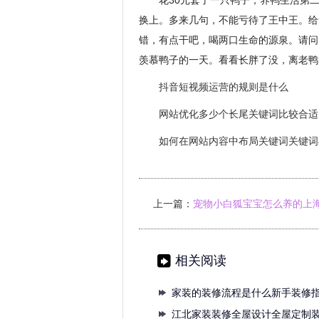
花30元套了一只鸭子，养鸭生活第
换上。多来几句，不能亏待了王中王。给
错，有点干吧，喝两口生命的源泉。请问
羡慕鸭子的一天。看看长胖了没，离老鸭
抖音短视频运营的规则是什么
网站优化多少个长尾关键词比较合适
如何在网站内容中布局关键词关键词
上一篇：
宠物小白狐宝宝怎么养的上
发现被弃养
相关阅读
家装的装修流程是什么新手装修
钟让
江北家装装修全屋设计全屋定制