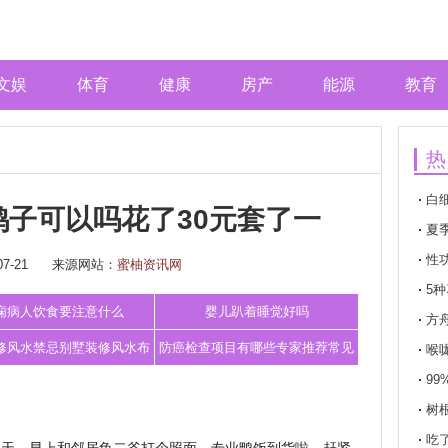
文娱
体育
健康
房产
能源
教育
热
白
子可以吗花了30元套了一
少
夏
性
7-21
来源网站：
蜜柚资讯网
5
痫病人饮食要注意什么
婴儿趴着睡觉好吗
方
修风水禁忌别墅装修风水布
防癌检查项目有哪些专家推荐常见
喉
9
局别墅装修
防癌体检项
树
吃