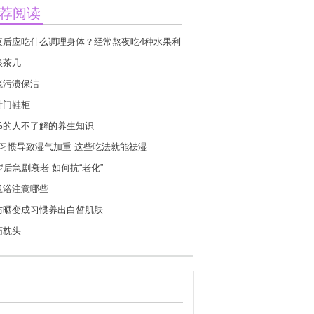
荐阅读
夜后应吃什么调理身体？经常熬夜吃4种水果利
体恢复
根茶几
毯污渍保洁
叶门鞋柜
9%的人不了解的养生知识
种习惯导致湿气加重 这些吃法就能祛湿
岁后急剧衰老 如何抗“老化”
卫浴注意哪些
防晒变成习惯养出白皙肌肤
药枕头