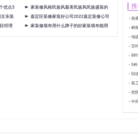
推
个优点3
家装修风格民族风最美民族风民族盛装的
园京东装
文化
嘉定区装修家装好公司2022嘉定装修公司
熬
项目经理
家装修墙布用什么牌子的好家装墙布能用
于身
树
多长
地
百
9
5
50
装
把
中