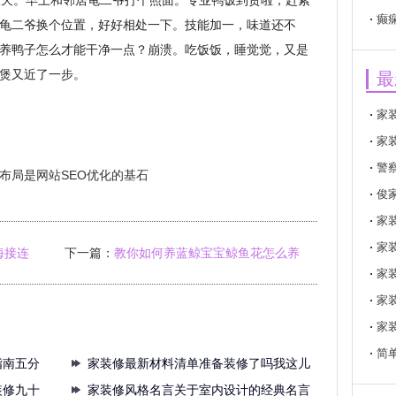
二天。早上和邻居龟二爷打个照面。专业鸭饭到货啦，赶紧
癫
龟二爷换个位置，好好相处一下。技能加一，味道还不
养鸭子怎么才能干净一点？崩溃。吃饭饭，睡觉觉，又是
煲又近了一步。
最
家
家
警
布局是网站SEO优化的基石
俊
家
家
海接连
下一篇：
教你如何养蓝鲸宝宝鲸鱼花怎么养
家
家
让它多开花
家
简
指南五分
家装修最新材料清单准备装修了吗我这儿
装修九十
有一
家装修风格名言关于室内设计的经典名言