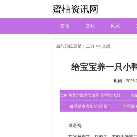
蜜柚资讯网
首页
文化
风水
当前的位置是：
主页
>>
文娱
给宝宝养一只小鸭
时间：2025-0
5种习惯导致湿气加重 这些吃法就
癫
能祛湿
成品辅食添加的3个疑问
别墅装
邋遢鸭。