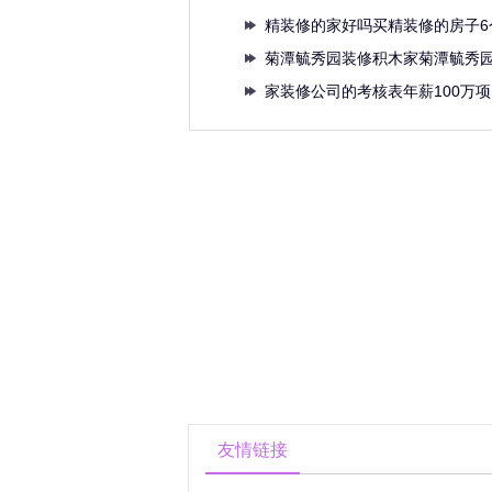
个豪
精装修的家好吗买精装修的房子6
个
菊潭毓秀园装修积木家菊潭毓秀
库科
家装修公司的考核表年薪100万
分
友情链接