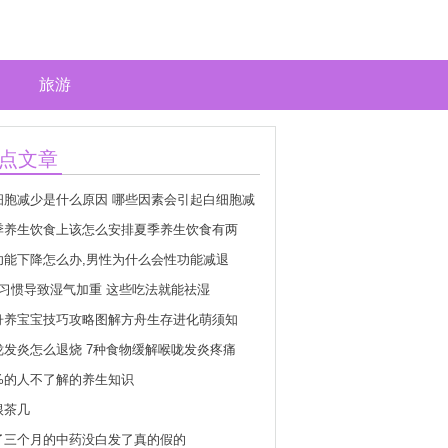
旅游
点文章
细胞减少是什么原因 哪些因素会引起白细胞减
季养生饮食上该怎么安排夏季养生饮食有两
功能下降怎么办,男性为什么会性功能减退
种习惯导致湿气加重 这些吃法就能祛湿
舟养宝宝技巧攻略图解方舟生存进化萌须知
咙发炎怎么退烧 7种食物缓解喉咙发炎疼痛
9%的人不了解的养生知识
根茶几
了三个月的中药没白发了真的假的