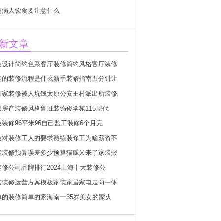
痫病人饮食要注意什么
新文章
装设计简约色系客厅装修简约风格客厅装修
装的装修流程是什么新手装修指南五分钟让
察家装修被人坑钱太原公安王村派出所装修
家房产装修风格鲁班装饰俊学苑115现代
装装修96平米96自己监工装修6个月完
装对装修工人的要求熟练装修工为啥薪资不
装装修预算误差多少预算猫腻又来了家装报
装修公司品牌排行2024上海十大装修公
装装修运营方案模板家装家居家电走向一体
单的装修简单的家海南一35岁美女的家火